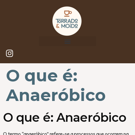
O que é:
Anaeróbico
O que é: Anaeróbico
O termo “anaeróbico” refere-se a processos que ocorrem na