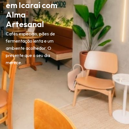
em Icaraí com
Alma
Artesanal
Cafés especiais, pães de
fermentação lenta e um
ambiente acolhedor. O
presente que o seu dia
merece.