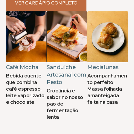
VER CARDÁPIO COMPLETO
Café Mocha
Sanduíche
Medialunas
Artesanal com
Bebida quente
Acompanhamen
Pesto
que combina
to perfeito.
café espresso,
Massa folhada
Crocância e
leite vaporizado
amanteigada
sabor no nosso
e chocolate
feita na casa
pão de
fermentação
lenta