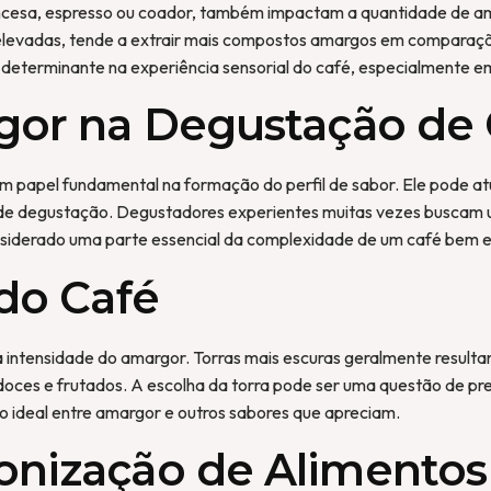
ncesa, espresso ou coador, também impactam a quantidade de am
s elevadas, tende a extrair mais compostos amargos em comparaç
r determinante na experiência sensorial do café, especialmente e
gor na Degustação de 
papel fundamental na formação do perfil de sabor. Ele pode at
ia de degustação. Degustadores experientes muitas vezes busca
nsiderado uma parte essencial da complexidade de um café bem eq
do Café
 na intensidade do amargor. Torras mais escuras geralmente resu
 doces e frutados. A escolha da torra pode ser uma questão de pr
rio ideal entre amargor e outros sabores que apreciam.
nização de Alimentos