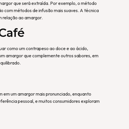
argor que será extraída. Por exemplo, o método
ão com métodos de infusão mais suaves. A técnica
m relação ao amargor.
Café
uar como um contrapeso ao doce e ao ácido,
m um amargor que complemente outros sabores, em
uilibrado.
ltam em um amargor mais pronunciado, enquanto
eferência pessoal, e muitos consumidores exploram