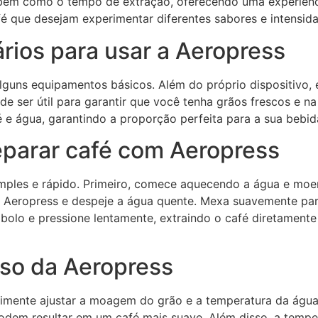
 bem como o tempo de extração, oferecendo uma experiência
é que desejam experimentar diferentes sabores e intensid
ios para usar a Aeropress
 alguns equipamentos básicos. Além do próprio dispositivo,
ode ser útil para garantir que você tenha grãos frescos e
 e água, garantindo a proporção perfeita para a sua bebid
eparar café com Aeropress
imples e rápido. Primeiro, comece aquecendo a água e m
 Aeropress e despeje a água quente. Mexa suavemente par
bolo e pressione lentamente, extraindo o café diretamente
uso da Aeropress
rimente ajustar a moagem do grão e a temperatura da água.
odem resultar em um café mais suave. Além disso, a tempe