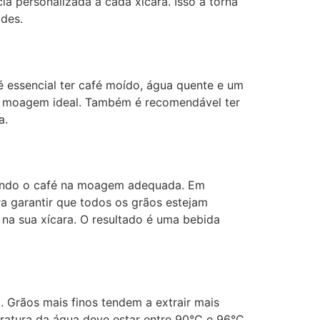
 personalizada a cada xícara. Isso a torna
ades.
 é essencial ter café moído, água quente e um
 na moagem ideal. Também é recomendável ter
a.
oendo o café na moagem adequada. Em
a garantir que todos os grãos estejam
 na sua xícara. O resultado é uma bebida
 Grãos mais finos tendem a extrair mais
ratura da água deve estar entre 90°C e 96°C